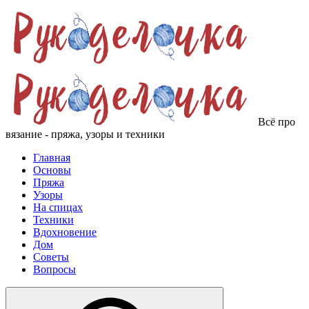
Всё про
вязание - пряжа, узоры и техники
Главная
Основы
Пряжа
Узоры
На спицах
Техники
Вдохновение
Дом
Советы
Вопросы