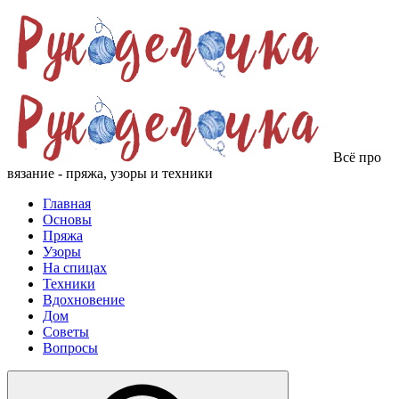
Всё про
вязание - пряжа, узоры и техники
Главная
Основы
Пряжа
Узоры
На спицах
Техники
Вдохновение
Дом
Советы
Вопросы