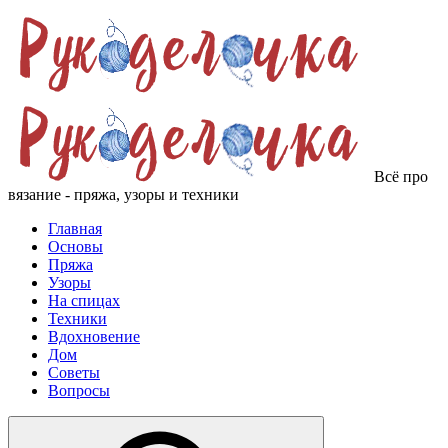
Всё про
вязание - пряжа, узоры и техники
Главная
Основы
Пряжа
Узоры
На спицах
Техники
Вдохновение
Дом
Советы
Вопросы