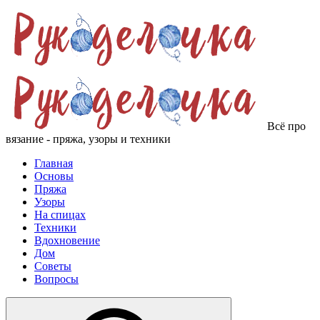
Всё про
вязание - пряжа, узоры и техники
Главная
Основы
Пряжа
Узоры
На спицах
Техники
Вдохновение
Дом
Советы
Вопросы