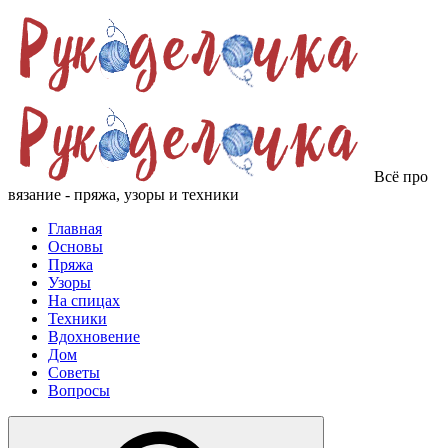
Всё про
вязание - пряжа, узоры и техники
Главная
Основы
Пряжа
Узоры
На спицах
Техники
Вдохновение
Дом
Советы
Вопросы