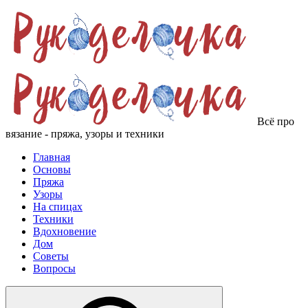
Всё про
вязание - пряжа, узоры и техники
Главная
Основы
Пряжа
Узоры
На спицах
Техники
Вдохновение
Дом
Советы
Вопросы