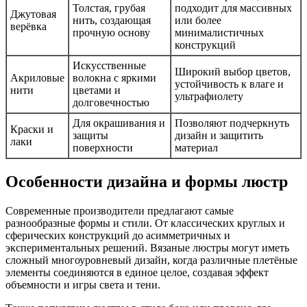
Толстая, грубая
подходит для массивных
Джутовая
нить, создающая
или более
верёвка
прочную основу
минималистичных
конструкций
Искусственные
Широкий выбор цветов,
Акриловые
волокна с яркими
устойчивость к влаге и
нити
цветами и
ультрафиолету
долговечностью
Для окрашивания и
Позволяют подчеркнуть
Краски и
защиты
дизайн и защитить
лаки
поверхности
материал
Особенности дизайна и формы люстр
Современные производители предлагают самые
разнообразные формы и стили. От классических круглых и
сферических конструкций до асимметричных и
экспериментальных решений. Вязаные люстры могут иметь
сложный многоуровневый дизайн, когда различные плетёные
элементы соединяются в единое целое, создавая эффект
объемности и игры света и тени.