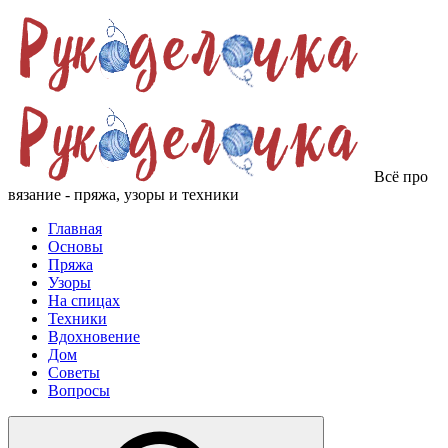
Всё про
вязание - пряжа, узоры и техники
Главная
Основы
Пряжа
Узоры
На спицах
Техники
Вдохновение
Дом
Советы
Вопросы