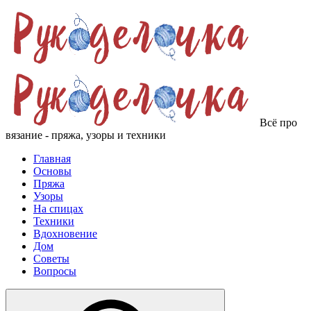
Всё про
вязание - пряжа, узоры и техники
Главная
Основы
Пряжа
Узоры
На спицах
Техники
Вдохновение
Дом
Советы
Вопросы