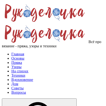
Всё про
вязание - пряжа, узоры и техники
Главная
Основы
Пряжа
Узоры
На спицах
Техники
Вдохновение
Дом
Советы
Вопросы