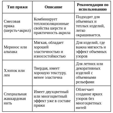
Рекомендации по
Тип пряжи
Описание
использованию
Подходит для
Комбинирует
Смесовая
объемных и
теплоизоляционные
пряжа
теплых изделий,
свойства шерсти и
(шерсть+акрил)
легко
практичность акрила
окрашивается.
Мягкая, обладает
Для изделий, где
Меринос или
хорошей
важна мягкость и
альпака
эластичностью и
эффект объемных
износостойкостью
узоров
Для летних или
Твердая, имеет
декоративных
Хлопок или
хорошую текстуру,
изделий с
лен
менее эластична
объемными
рельефами
Облегчает
Имеет двухцветный
Специальная
создание ярких
или многоцветный
жаккардовая
узоров без
эффект уже в составе
нить
многоцветных
пряжи
нитей