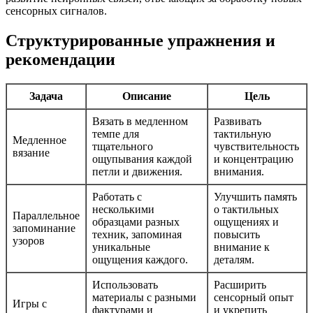
сенсорных сигналов.
Структурированные упражнения и
рекомендации
Задача
Описание
Цель
Вязать в медленном
Развивать
темпе для
тактильную
Медленное
тщательного
чувствительность
вязание
ощупывания каждой
и концентрацию
петли и движения.
внимания.
Работать с
Улучшить память
несколькими
о тактильных
Параллельное
образцами разных
ощущениях и
запоминание
техник, запоминая
повысить
узоров
уникальные
внимание к
ощущения каждого.
деталям.
Использовать
Расширить
материалы с разными
сенсорный опыт
Игры с
фактурами и
и укрепить