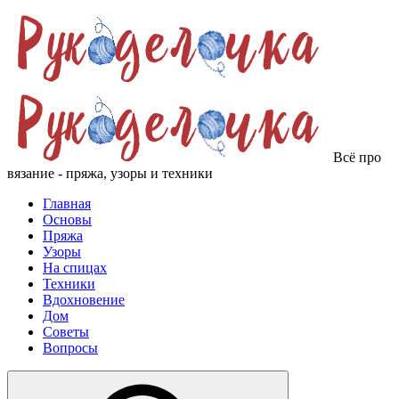
Всё про
вязание - пряжа, узоры и техники
Главная
Основы
Пряжа
Узоры
На спицах
Техники
Вдохновение
Дом
Советы
Вопросы