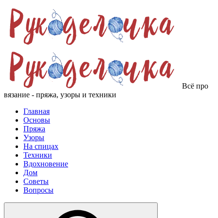
Всё про
вязание - пряжа, узоры и техники
Главная
Основы
Пряжа
Узоры
На спицах
Техники
Вдохновение
Дом
Советы
Вопросы