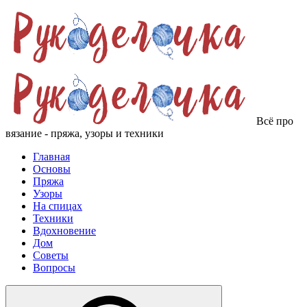
Всё про
вязание - пряжа, узоры и техники
Главная
Основы
Пряжа
Узоры
На спицах
Техники
Вдохновение
Дом
Советы
Вопросы