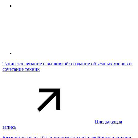
Тунисское вязание с вышивкой: создание объемных узоров и
сочетание техник
Предыдущая
запись
Вязание жаккарда без протяжек: техника двойного плетения