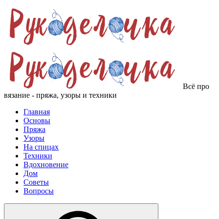
Всё про
вязание - пряжа, узоры и техники
Главная
Основы
Пряжа
Узоры
На спицах
Техники
Вдохновение
Дом
Советы
Вопросы