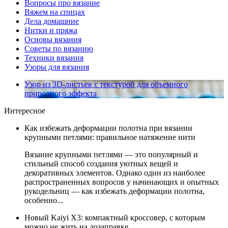
Вопросы про вязание
Вяжем на спицах
Дела домашние
Нитки и пряжа
Основы вязания
Советы по вязанию
Техники вязания
Узоры для вязания
Узор из 3D-листьев с текстурой для объемного
природного эффекта
Интересное
Как избежать деформации полотна при вязании
крупными петлями: правильное натяжение нити
Вязание крупными петлями — это популярный и
стильный способ создания уютных вещей и
декоративных элементов. Однако один из наиболее
распространенных вопросов у начинающих и опытных
рукодельниц — как избежать деформации полотна,
особенно...
Новый Kaiyi X3: компактный кроссовер, с которым
можно не жить на дозаправке