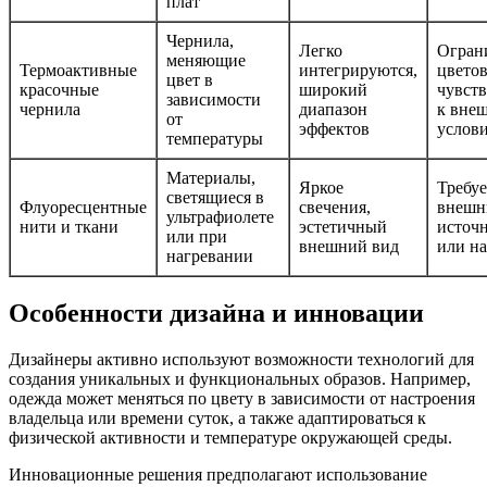
плат
Чернила,
Легко
Огран
меняющие
Термоактивные
интегрируются,
цвето
цвет в
красочные
широкий
чувств
зависимости
чернила
диапазон
к вне
от
эффектов
услов
температуры
Материалы,
Яркое
Требуе
светящиеся в
Флуоресцентные
свечения,
внешн
ультрафиолете
нити и ткани
эстетичный
источн
или при
внешний вид
или на
нагревании
Особенности дизайна и инновации
Дизайнеры активно используют возможности технологий для
создания уникальных и функциональных образов. Например,
одежда может меняться по цвету в зависимости от настроения
владельца или времени суток, а также адаптироваться к
физической активности и температуре окружающей среды.
Инновационные решения предполагают использование