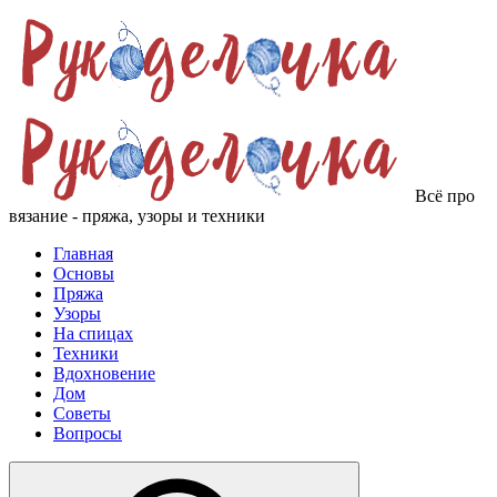
Всё про
вязание - пряжа, узоры и техники
Главная
Основы
Пряжа
Узоры
На спицах
Техники
Вдохновение
Дом
Советы
Вопросы