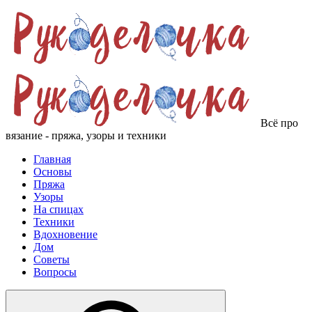
Всё про
вязание - пряжа, узоры и техники
Главная
Основы
Пряжа
Узоры
На спицах
Техники
Вдохновение
Дом
Советы
Вопросы