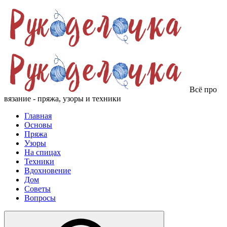
Всё про
вязание - пряжа, узоры и техники
Главная
Основы
Пряжа
Узоры
На спицах
Техники
Вдохновение
Дом
Советы
Вопросы