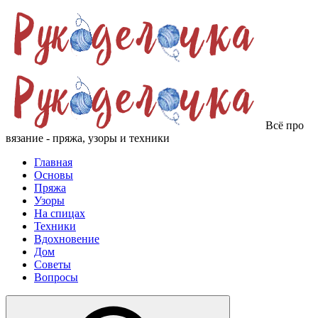
Всё про
вязание - пряжа, узоры и техники
Главная
Основы
Пряжа
Узоры
На спицах
Техники
Вдохновение
Дом
Советы
Вопросы