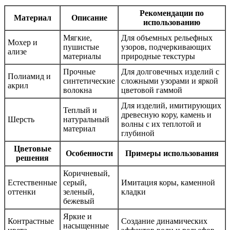
Рекомендации по
Материал
Описание
использованию
Мягкие,
Для объемных рельефных
Мохер и
пушистые
узоров, подчеркивающих
ализе
материалы
природные текстуры
Прочные
Для долговечных изделий с
Полиамид и
синтетические
сложными узорами и яркой
акрил
волокна
цветовой гаммой
Для изделий, имитирующих
Теплый и
древесную кору, камень и
Шерсть
натуральный
волны с их теплотой и
материал
глубиной
Цветовые
Особенности
Примеры использования
решения
Коричневый,
Естественные
серый,
Имитация коры, каменной
оттенки
зеленый,
кладки
бежевый
Яркие и
Контрастные
Создание динамических
насыщенные