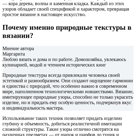
— кора дерева, волны и каменная кладка. Каждый из этих
узоров обладает своей спецификой и характером, превращая
простое вязание в настоящее искусство.
Почему именно природные текстуры в
вязании?
Мнение автора
Маргарита
Люблю вязать и дома и по работе. Домохозяйка, увлекаюсь
кулинарией, модой и чтением исторических книг
Природные текстуры всегда привлекали человека своей
эстетикой и разнообразием. Они создают ощущение гармонии
и единства с природой, что особенно важно в современном
мире, наполненном технологическими новшествами. Вязание,
имитирующее природные узоры, способно не только украсить
изделие, но и придать ему особую ценность, подчеркнув вкус
и индивидуальность мастера.
Использование таких техник позволяет придать изделию
глубину и объемность, добиться реалистичной имитации
сложной структуры. Такие узоры отлично смотрятся на
различных предметах — от шапок и шарфов до туник и