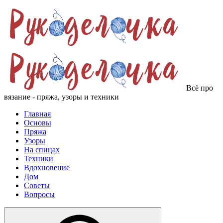
Всё про
вязание - пряжа, узоры и техники
Главная
Основы
Пряжа
Узоры
На спицах
Техники
Вдохновение
Дом
Советы
Вопросы