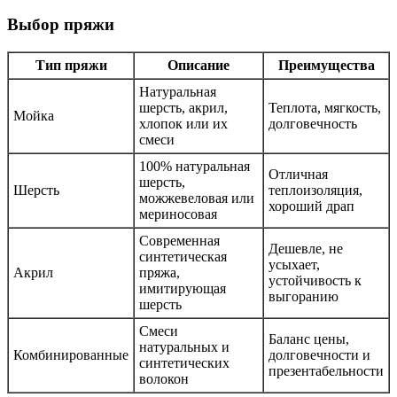
Выбор пряжи
Тип пряжи
Описание
Преимущества
Натуральная
шерсть, акрил,
Теплота, мягкость,
Мойка
хлопок или их
долговечность
смеси
100% натуральная
Отличная
шерсть,
Шерсть
теплоизоляция,
можжевеловая или
хороший драп
мериносовая
Современная
Дешевле, не
синтетическая
усыхает,
Акрил
пряжа,
устойчивость к
имитирующая
выгоранию
шерсть
Смеси
Баланс цены,
натуральных и
Комбинированные
долговечности и
синтетических
презентабельности
волокон