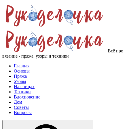
Всё про
вязание - пряжа, узоры и техники
Главная
Основы
Пряжа
Узоры
На спицах
Техники
Вдохновение
Дом
Советы
Вопросы