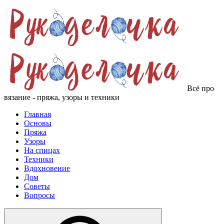
Всё про
вязание - пряжа, узоры и техники
Главная
Основы
Пряжа
Узоры
На спицах
Техники
Вдохновение
Дом
Советы
Вопросы