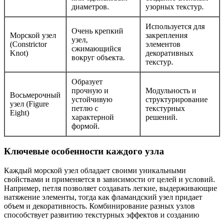
диаметров.
узорных текстур.
Используется для
Очень крепкий
Морской узел
закрепления
узел,
(Constrictor
элементов
сжимающийся
Knot)
декоративных
вокруг объекта.
текстур.
Образует
прочную и
Модульность и
Восьмерочный
устойчивую
структурирование
узел (Figure
петлю с
текстурных
Eight)
характерной
решений.
формой.
Ключевые особенности каждого узла
Каждый морской узел обладает своими уникальными
свойствами и применяется в зависимости от целей и условий.
Например, петля позволяет создавать легкие, выдерживающие
натяжение элементы, тогда как фламандский узел придает
объем и декоративность. Комбинирование разных узлов
способствует развитию текстурных эффектов и созданию