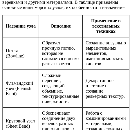
веревками и другими материалами. В таблице приведены
основные виды морских узлов, их особенности и назначение.
Применение в
Название узла
Описание
текстильных
техниках
Образует
Создание визуально
прочную петлю,
выразительных
Петля
которая не
элементов,
(Bowline)
сжимается и легко
имитация морских
развязывается.
канатов.
Сложный
переплет,
Декоративное
Фламандский
создающий
плетение и
узел (Flemish
объемные,
создание
Knot)
текстурированные
рельефных текстур.
поверхности.
Обеспечивает
Работа с
соединение двух
комбинированными
Круговой узел
веревок разных
материалами,
(Sheet Bend)
или одинаковых
создание сложных