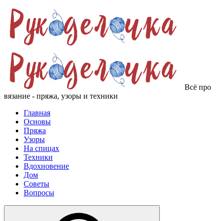
Всё про
вязание - пряжа, узоры и техники
Главная
Основы
Пряжа
Узоры
На спицах
Техники
Вдохновение
Дом
Советы
Вопросы