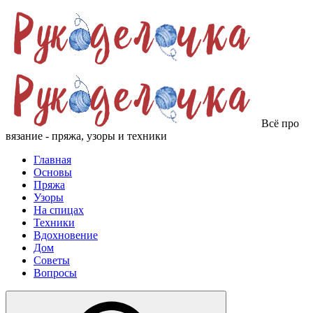
Всё про
вязание - пряжа, узоры и техники
Главная
Основы
Пряжа
Узоры
На спицах
Техники
Вдохновение
Дом
Советы
Вопросы