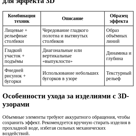
для эффекта 3D
Комбинация
Образец
Описание
техник
эффекта
Лицевые +
Чередование гладкого
Образ
рельефные
полотна и вытянутых
объёмных
столбики
столбиков
линий
Гладкий
Диагональные или
Динамика и
участок +
вертикальные
глубина
подъёмы
«выпуклости»
Фнедней
Использование небольших
Текстурный
рисунок +
бугорков в узоре
рельеф
бугорки
Особенности ухода за изделиями с 3D-
узорами
Объемные элементы требуют аккуратного обращения, чтобы
сохранить эффект. Рекомендуется вручную стирать изделия в
прохладной воде, избегая сильных механических
воздействий.