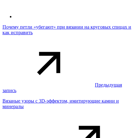
Почему петли «убегают» при вязании на круговых спицах и
как исправить
Предыдущая
запись
Вязаные узоры с 3D-эффектом, имитирующие камни и
минералы