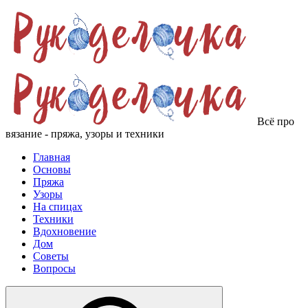
Всё про
вязание - пряжа, узоры и техники
Главная
Основы
Пряжа
Узоры
На спицах
Техники
Вдохновение
Дом
Советы
Вопросы