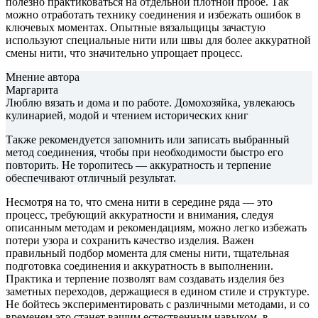
полезно практиковаться на отдельной плотной пробе. Так
можно отработать технику соединения и избежать ошибок в
ключевых моментах. Опытные вязальщицы зачастую
используют специальные нити или швы для более аккуратной
смены нити, что значительно упрощает процесс.
Мнение автора
Маргарита
Люблю вязать и дома и по работе. Домохозяйка, увлекаюсь
кулинарией, модой и чтением исторических книг
Также рекомендуется запомнить или записать выбранный
метод соединения, чтобы при необходимости быстро его
повторить. Не торопитесь — аккуратность и терпение
обеспечивают отличный результат.
Несмотря на то, что смена нити в середине ряда — это
процесс, требующий аккуратности и внимания, следуя
описанным методам и рекомендациям, можно легко избежать
потери узора и сохранить качество изделия. Важен
правильный подбор момента для смены нити, тщательная
подготовка соединения и аккуратность в выполнении.
Практика и терпение позволят вам создавать изделия без
заметных переходов, держащиеся в едином стиле и структуре.
Не бойтесь экспериментировать с различными методами, и со
временем это станет вашим естественным навыком, в