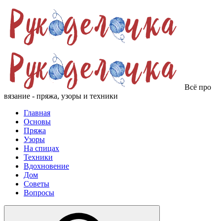
Всё про
вязание - пряжа, узоры и техники
Главная
Основы
Пряжа
Узоры
На спицах
Техники
Вдохновение
Дом
Советы
Вопросы