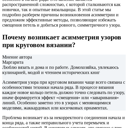
распространенной сложностью, с которой сталкиваются как
новички, так и опытные вязальщицы. В этой статье мы
подробно разберем причины возникновения асимметрии и
предложим эффективные методы, позволяющие избежать
смещения петель и добиться ровного, симметричного узора.
Почему возникает асимметрия узоров
при круговом вязании?
Мнение автора
Маргарита
Люблю вязать и дома и по работе. Домохозяйка, увлекаюсь
кулинарией, модой и чтением исторических книг
Асимметрия узора при круговом вязании чаще всего связана с
особенностями техники начала ряда. В процессе вязания
каждое новое кольцо петель должно точно следовать по узору,
иначе формируется эффект «смещения» или «заваривания»
линий. Особенно заметно это в узорах с меняющимися
моделями, жаккардовых или косичковых орнаментах.
Проблема возникает из-за некорректного соединения начала и
конца ряда, а также неправильного учета перемычек и
особенностей нитей. В некоторых случаях, это связано с тем,