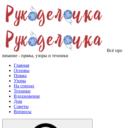
Всё про
вязание - пряжа, узоры и техники
Главная
Основы
Пряжа
Узоры
На спицах
Техники
Вдохновение
Дом
Советы
Вопросы